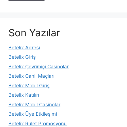
Son Yazılar
Betelix Adresi
Betelix Giriş
Betelix Çevrimiçi Casinolar
Betelix Canlı Maçları
Betelix Mobil Giriş
Betelix Katılın
Betelix Mobil Casinolar
Betelix Üye Etkileşimi
Betelix Rulet Promosyonu