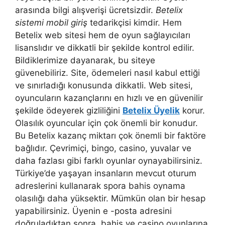
arasında bilgi alışverişi ücretsizdir.
Betelix
sistemi mobil giriş
tedarikçisi kimdir. Hem
Betelix web sitesi hem de oyun sağlayıcıları
lisanslıdır ve dikkatli bir şekilde kontrol edilir.
Bildiklerimize dayanarak, bu siteye
güvenebiliriz. Site, ödemeleri nasıl kabul ettiği
ve sınırladığı konusunda dikkatli. Web sitesi,
oyuncuların kazançlarını en hızlı ve en güvenilir
şekilde ödeyerek gizliliğini
Betelix Üyelik
korur.
Olasılık oyuncular için çok önemli bir konudur.
Bu Betelix kazanç miktarı çok önemli bir faktöre
bağlıdır. Çevrimiçi, bingo, casino, yuvalar ve
daha fazlası gibi farklı oyunlar oynayabilirsiniz.
Türkiye’de yaşayan insanların mevcut oturum
adreslerini kullanarak spora bahis oynama
olasılığı daha yüksektir. Mümkün olan bir hesap
yapabilirsiniz. Üyenin e -posta adresini
doğruladıktan sonra, bahis ve casino oyunlarına