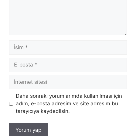
İsim
E-
posta
İnternet
sitesi
Daha sonraki yorumlarımda kullanılması için
adım, e-posta adresim ve site adresim bu
tarayıcıya kaydedilsin.