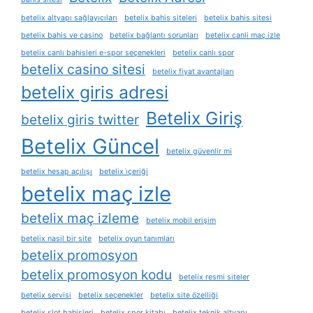
betelix altyapı sağlayıcıları
betelix bahis siteleri
betelix bahis sitesi
betelix bahis ve casino
betelix bağlantı sorunları
betelix canli maç izle
betelix canlı bahisleri e-spor seçenekleri
betelix canlı spor
betelix casino sitesi
betelix fiyat avantajları
betelix giris adresi
Betelix Giriş
betelix giris twitter
Betelix Güncel
betelix güvenlir mi
betelix hesap açılışı
betelix i̇çeriği
betelix maç izle
betelix maç izleme
betelix mobil erişim
betelix nasil bir site
betelix oyun tanımları
betelix promosyon
betelix promosyon kodu
betelix resmi siteler
betelix servisi
betelix seçenekler
betelix site özelliği
betelix slot bahisleri
betelix spor kitabı
betelix teknik altyapı