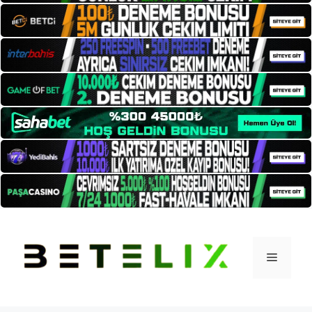
İçeriğe
atla
Menü