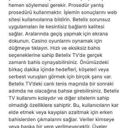
hemen söylemesi gerekir. Prosedür yanlış
prosedürü kullanmaktır. İşlemin sonuçlarını web
sitesi kullanıcılarına bildirin. Betelix sorunsuz
uygulamaları ile kesintisiz bağlantı kalitesi
sağlar. Aralarında geçiş yapmak için ekrana
dokunun. Casino oyunlarını oynamak için
düğmeye tıklayın. Hızlı ve eksiksiz bahis
seçeneklerine sahip Betelix TV’de gerçek
zamanlı bahis oynayabilirsiniz. Önümüzdeki
birkaç dakika içinde hedefleri, köşeleri veya
serbest vuruşları görmek için birçok şans var.
Betelix TV’deki canlı tenis maçında bir sonraki
adımda ne olacağına bahse girebilirsiniz. Betelix
TV kullanımı kolaydır ve diğer sitelerin sahip
olmadığı özelliklere sahiptir. Bu, kullanıcıların kar
elde etmek veya kayıpları azaltmak için erken
bahislerden çıkmalarını sağlar. Veriler kimseye
veya başka bir yere verilmeyecektir. Üyeler