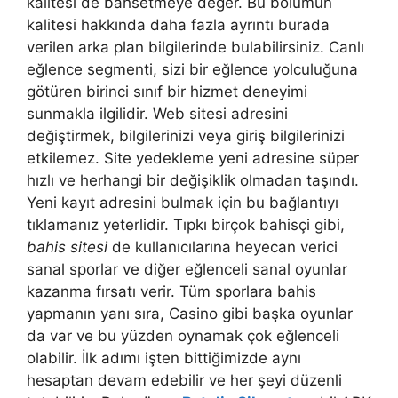
kalitesi de bahsetmeye değer. Bu bölümün
kalitesi hakkında daha fazla ayrıntı burada
verilen arka plan bilgilerinde bulabilirsiniz. Canlı
eğlence segmenti, sizi bir eğlence yolculuğuna
götüren birinci sınıf bir hizmet deneyimi
sunmakla ilgilidir. Web sitesi adresini
değiştirmek, bilgilerinizi veya giriş bilgilerinizi
etkilemez. Site yedekleme yeni adresine süper
hızlı ve herhangi bir değişiklik olmadan taşındı.
Yeni kayıt adresini bulmak için bu bağlantıyı
tıklamanız yeterlidir. Tıpkı birçok bahisçi gibi,
bahis sitesi
de kullanıcılarına heyecan verici
sanal sporlar ve diğer eğlenceli sanal oyunlar
kazanma fırsatı verir. Tüm sporlara bahis
yapmanın yanı sıra, Casino gibi başka oyunlar
da var ve bu yüzden oynamak çok eğlenceli
olabilir. İlk adımı işten bittiğimizde aynı
hesaptan devam edebilir ve her şeyi düzenli