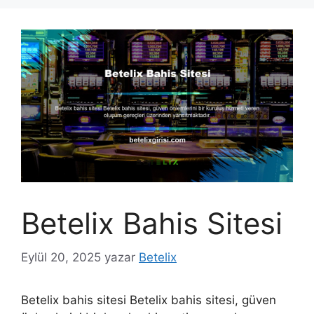
Betelix Bahis Sitesi
Eylül 20, 2025
yazar
Betelix
Betelix bahis sitesi Betelix bahis sitesi, güven