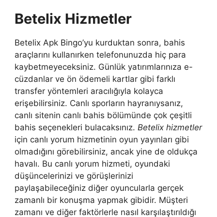
Betelix Hizmetler
Betelix Apk Bingo’yu kurduktan sonra, bahis
araçlarını kullanırken telefonunuzda hiç para
kaybetmeyeceksiniz. Günlük yatırımlarınıza e-
cüzdanlar ve ön ödemeli kartlar gibi farklı
transfer yöntemleri aracılığıyla kolayca
erişebilirsiniz. Canlı sporların hayranıysanız,
canlı sitenin canlı bahis bölümünde çok çeşitli
bahis seçenekleri bulacaksınız.
Betelix hizmetler
için canlı yorum hizmetinin oyun yayınları gibi
olmadığını görebilirsiniz, ancak yine de oldukça
havalı. Bu canlı yorum hizmeti, oyundaki
düşüncelerinizi ve görüşlerinizi
paylaşabileceğiniz diğer oyuncularla gerçek
zamanlı bir konuşma yapmak gibidir. Müşteri
zamanı ve diğer faktörlerle nasıl karşılaştırıldığı