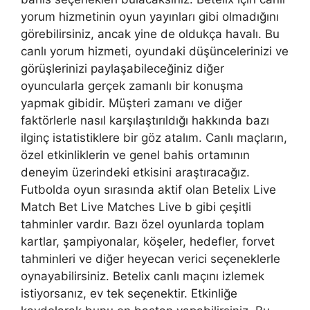
yorum hizmetinin oyun yayınları gibi olmadığını
görebilirsiniz, ancak yine de oldukça havalı. Bu
canlı yorum hizmeti, oyundaki düşüncelerinizi ve
görüşlerinizi paylaşabileceğiniz diğer
oyuncularla gerçek zamanlı bir konuşma
yapmak gibidir. Müşteri zamanı ve diğer
faktörlerle nasıl karşılaştırıldığı hakkında bazı
ilginç istatistiklere bir göz atalım. Canlı maçların,
özel etkinliklerin ve genel bahis ortamının
deneyim üzerindeki etkisini araştıracağız.
Futbolda oyun sırasında aktif olan Betelix Live
Match Bet Live Matches Live b gibi çeşitli
tahminler vardır. Bazı özel oyunlarda toplam
kartlar, şampiyonalar, köşeler, hedefler, forvet
tahminleri ve diğer heyecan verici seçeneklerle
oynayabilirsiniz. Betelix canlı maçını izlemek
istiyorsanız, ev tek seçenektir. Etkinliğe