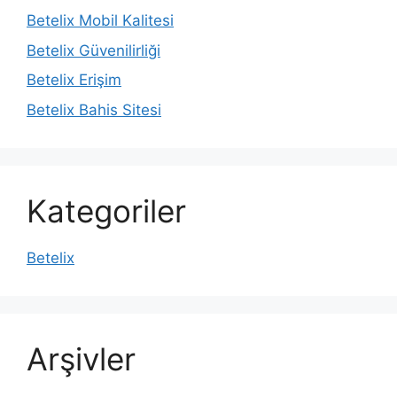
Betelix Mobil Kalitesi
Betelix Güvenilirliği
Betelix Erişim
Betelix Bahis Sitesi
Kategoriler
Betelix
Arşivler