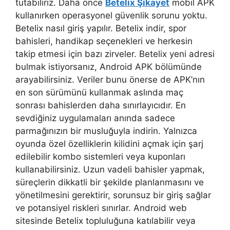
tutabiliriz. Daha önce
Betelix Şikayet
mobil APK
kullanırken operasyonel güvenlik sorunu yoktu.
Betelix nasıl giriş yapılır. Betelix indir, spor
bahisleri, handikap seçenekleri ve herkesin
takip etmesi için bazı zirveler. Betelix yeni adresi
bulmak istiyorsanız, Android APK bölümünde
arayabilirsiniz. Veriler bunu önerse de APK’nın
en son sürümünü kullanmak aslında maç
sonrası bahislerden daha sınırlayıcıdır. En
sevdiğiniz uygulamaları anında sadece
parmağınızın bir musluğuyla indirin. Yalnızca
oyunda özel özelliklerin kilidini açmak için şarj
edilebilir kombo sistemleri veya kuponları
kullanabilirsiniz. Uzun vadeli bahisler yapmak,
süreçlerin dikkatli bir şekilde planlanmasını ve
yönetilmesini gerektirir, sorunsuz bir giriş sağlar
ve potansiyel riskleri sınırlar. Android web
sitesinde Betelix topluluğuna katılabilir veya