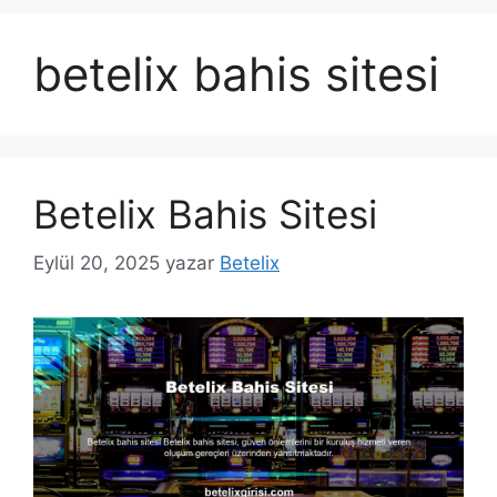
betelix bahis sitesi
Betelix Bahis Sitesi
Eylül 20, 2025
yazar
Betelix