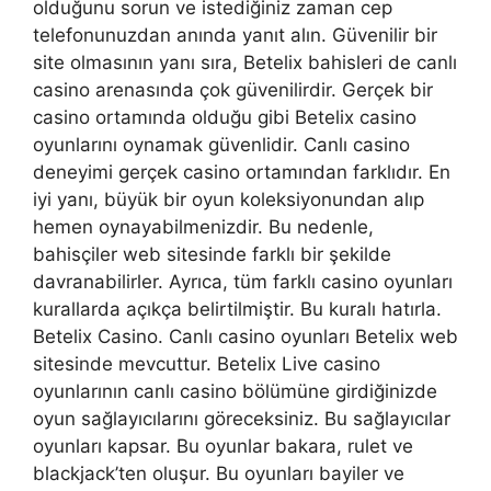
olduğunu sorun ve istediğiniz zaman cep
telefonunuzdan anında yanıt alın. Güvenilir bir
site olmasının yanı sıra, Betelix bahisleri de canlı
casino arenasında çok güvenilirdir. Gerçek bir
casino ortamında olduğu gibi Betelix casino
oyunlarını oynamak güvenlidir. Canlı casino
deneyimi gerçek casino ortamından farklıdır. En
iyi yanı, büyük bir oyun koleksiyonundan alıp
hemen oynayabilmenizdir. Bu nedenle,
bahisçiler web sitesinde farklı bir şekilde
davranabilirler. Ayrıca, tüm farklı casino oyunları
kurallarda açıkça belirtilmiştir. Bu kuralı hatırla.
Betelix Casino. Canlı casino oyunları Betelix web
sitesinde mevcuttur. Betelix Live casino
oyunlarının canlı casino bölümüne girdiğinizde
oyun sağlayıcılarını göreceksiniz. Bu sağlayıcılar
oyunları kapsar. Bu oyunlar bakara, rulet ve
blackjack’ten oluşur. Bu oyunları bayiler ve