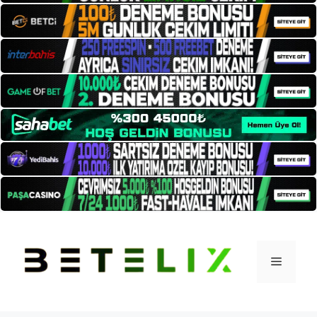
İçeriğe
atla
Menü