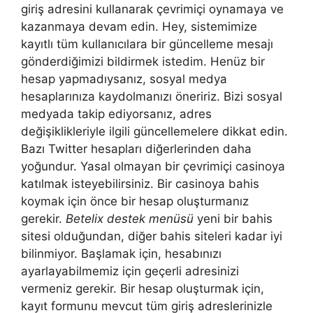
giriş adresini kullanarak çevrimiçi oynamaya ve
kazanmaya devam edin. Hey, sistemimize
kayıtlı tüm kullanıcılara bir güncelleme mesajı
gönderdiğimizi bildirmek istedim. Henüz bir
hesap yapmadıysanız, sosyal medya
hesaplarınıza kaydolmanızı öneririz. Bizi sosyal
medyada takip ediyorsanız, adres
değişiklikleriyle ilgili güncellemelere dikkat edin.
Bazı Twitter hesapları diğerlerinden daha
yoğundur. Yasal olmayan bir çevrimiçi casinoya
katılmak isteyebilirsiniz. Bir casinoya bahis
koymak için önce bir hesap oluşturmanız
gerekir.
Betelix destek menüsü
yeni bir bahis
sitesi olduğundan, diğer bahis siteleri kadar iyi
bilinmiyor. Başlamak için, hesabınızı
ayarlayabilmemiz için geçerli adresinizi
vermeniz gerekir. Bir hesap oluşturmak için,
kayıt formunu mevcut tüm giriş adreslerinizle