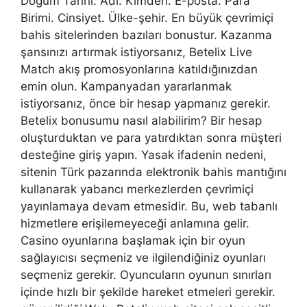
Doğum Tarihi. Adı. Kimden. E-posta. Para
Birimi. Cinsiyet. Ülke-şehir. En büyük çevrimiçi
bahis sitelerinden bazıları bonustur. Kazanma
şansınızı artırmak istiyorsanız, Betelix Live
Match akış promosyonlarına katıldığınızdan
emin olun. Kampanyadan yararlanmak
istiyorsanız, önce bir hesap yapmanız gerekir.
Betelix bonusumu nasıl alabilirim? Bir hesap
oluşturduktan ve para yatırdıktan sonra müşteri
desteğine giriş yapın. Yasak ifadenin nedeni,
sitenin Türk pazarında elektronik bahis mantığını
kullanarak yabancı merkezlerden çevrimiçi
yayınlamaya devam etmesidir. Bu, web tabanlı
hizmetlere erişilemeyeceği anlamına gelir.
Casino oyunlarına başlamak için bir oyun
sağlayıcısı seçmeniz ve ilgilendiğiniz oyunları
seçmeniz gerekir. Oyuncuların oyunun sınırları
içinde hızlı bir şekilde hareket etmeleri gerekir.