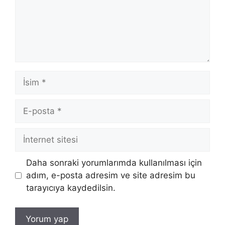
İsim
E-
posta
İnternet
sitesi
Daha sonraki yorumlarımda kullanılması için
adım, e-posta adresim ve site adresim bu
tarayıcıya kaydedilsin.