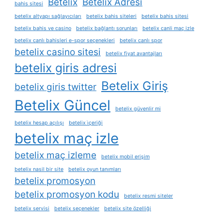
Betelix
Betelix Adresi
bahis sitesi
betelix altyapı sağlayıcıları
betelix bahis siteleri
betelix bahis sitesi
betelix bahis ve casino
betelix bağlantı sorunları
betelix canli maç izle
betelix canlı bahisleri e-spor seçenekleri
betelix canlı spor
betelix casino sitesi
betelix fiyat avantajları
betelix giris adresi
Betelix Giriş
betelix giris twitter
Betelix Güncel
betelix güvenlir mi
betelix hesap açılışı
betelix i̇çeriği
betelix maç izle
betelix maç izleme
betelix mobil erişim
betelix nasil bir site
betelix oyun tanımları
betelix promosyon
betelix promosyon kodu
betelix resmi siteler
betelix servisi
betelix seçenekler
betelix site özelliği