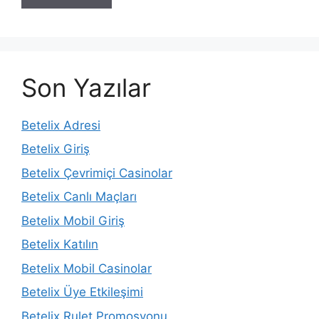
Son Yazılar
Betelix Adresi
Betelix Giriş
Betelix Çevrimiçi Casinolar
Betelix Canlı Maçları
Betelix Mobil Giriş
Betelix Katılın
Betelix Mobil Casinolar
Betelix Üye Etkileşimi
Betelix Rulet Promosyonu