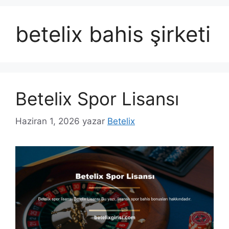
betelix bahis şirketi
Betelix Spor Lisansı
Haziran 1, 2026
yazar
Betelix