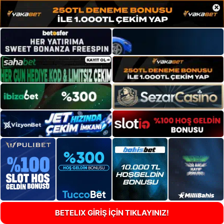
×
BETELIX GİRİŞ İÇİN TIKLAYINIZ!