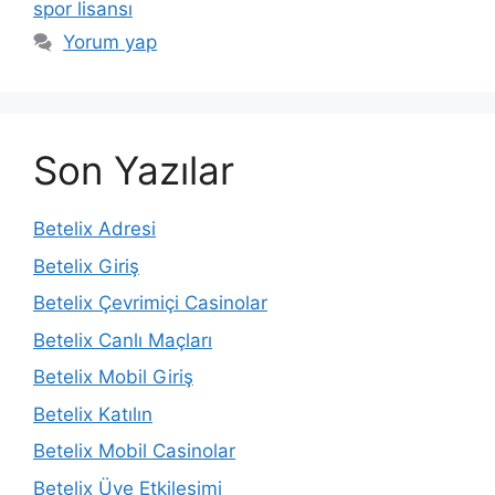
spor lisansı
Yorum yap
Son Yazılar
Betelix Adresi
Betelix Giriş
Betelix Çevrimiçi Casinolar
Betelix Canlı Maçları
Betelix Mobil Giriş
Betelix Katılın
Betelix Mobil Casinolar
Betelix Üye Etkileşimi