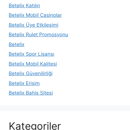
Betelix Katılın
Betelix Mobil Casinolar
Betelix Üye Etkileşimi
Betelix Rulet Promosyonu
Betelix
Betelix Spor Lisansı
Betelix Mobil Kalitesi
Betelix Güvenilirliği
Betelix Erişim
Betelix Bahis Sitesi
Kategoriler