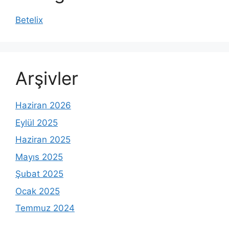
Betelix
Arşivler
Haziran 2026
Eylül 2025
Haziran 2025
Mayıs 2025
Şubat 2025
Ocak 2025
Temmuz 2024