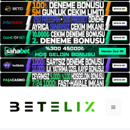
İçeriğe
atla
Menü