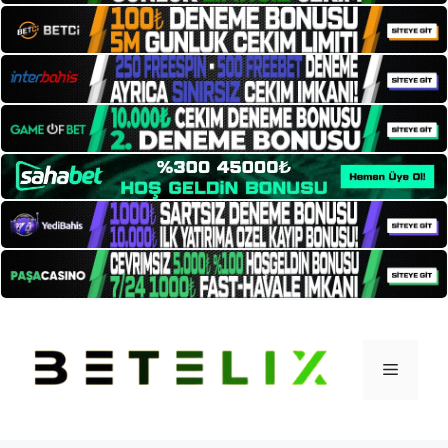
İçeriğe
atla
Menü