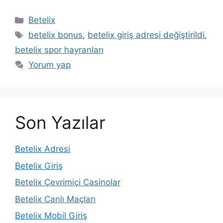
Kategoriler
Betelix
Etiketler
betelix bonus
,
betelix giriş adresi değiştirildi
,
betelix spor hayranları
Yorum yap
Son Yazılar
Betelix Adresi
Betelix Giriş
Betelix Çevrimiçi Casinolar
Betelix Canlı Maçları
Betelix Mobil Giriş