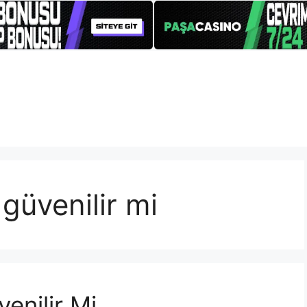
 güvenilir mi
venilir Mi