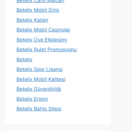
Betelix Canlı Maçları
Betelix Mobil Giriş
Betelix Katılın
Betelix Mobil Casinolar
Betelix Üye Etkileşimi
Betelix Rulet Promosyonu
Betelix
Betelix Spor Lisansı
Betelix Mobil Kalitesi
Betelix Güvenilirliği
Betelix Erişim
Betelix Bahis Sitesi