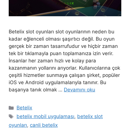
Betelix slot oyunları slot oyunlarının neden bu
kadar eğlenceli olması şaşırtıcı değil. Bu oyun
gerçek bir zaman tasarrufudur ve hiçbir zaman
tek bir tıklamayla puan toplamanıza izin verir.
İnsanlar her zaman hızlı ve kolay para
kazanmanın yollarını arıyorlar. Kullanıcılarına çok
çeşitli hizmetler sunmaya çalışan şirket, popüler
iOS ve Android uygulamalarıyla tanınır. Bu
başarıya tanık olmak …
Devamını oku
Kategoriler
Betelix
Etiketler
betelix mobil uygulaması
,
betelix slot
oyunları
,
canli betelix