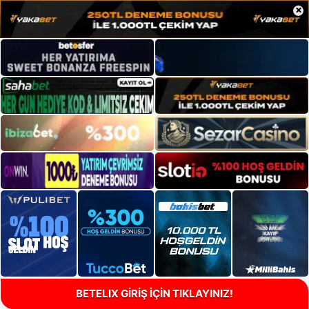
×
BETELIX GİRİŞ İÇİN TIKLAYINIZ!