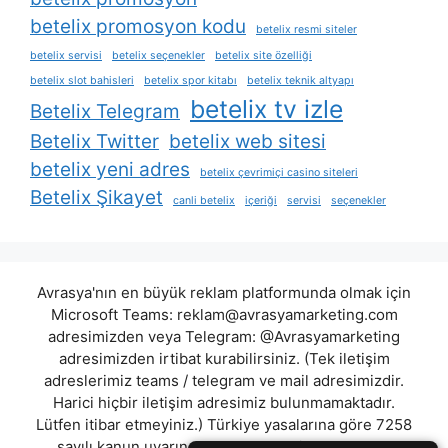
betelix promosyon kodu
betelix resmi siteler
betelix servisi
betelix seçenekler
betelix site özelliği
betelix slot bahisleri
betelix spor kitabı
betelix teknik altyapı
betelix tv izle
Betelix Telegram
Betelix Twitter
betelix web sitesi
betelix yeni adres
betelix çevrimiçi casino siteleri
Betelix Şikayet
canli betelix
içeriği
servisi
seçenekler
Avrasya'nın en büyük reklam platformunda olmak için
Microsoft Teams:
reklam@avrasyamarketing.com
adresimizden veya Telegram: @Avrasyamarketing
adresimizden irtibat kurabilirsiniz. (Tek iletişim
adreslerimiz teams / telegram ve mail adresimizdir.
Harici hiçbir iletişim adresimiz bulunmamaktadır.
Lütfen itibar etmeyiniz.) Türkiye yasalarına göre 7258
sayılı kanun uyarınca yasa dışı bahis oynamanın