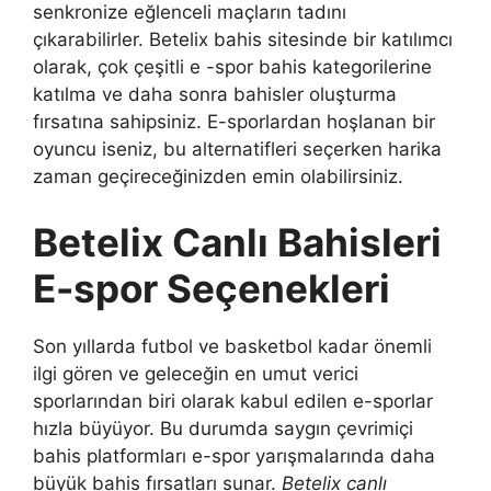
senkronize eğlenceli maçların tadını
çıkarabilirler. Betelix bahis sitesinde bir katılımcı
olarak, çok çeşitli e -spor bahis kategorilerine
katılma ve daha sonra bahisler oluşturma
fırsatına sahipsiniz. E-sporlardan hoşlanan bir
oyuncu iseniz, bu alternatifleri seçerken harika
zaman geçireceğinizden emin olabilirsiniz.
Betelix Canlı Bahisleri
E-spor Seçenekleri
Son yıllarda futbol ve basketbol kadar önemli
ilgi gören ve geleceğin en umut verici
sporlarından biri olarak kabul edilen e-sporlar
hızla büyüyor. Bu durumda saygın çevrimiçi
bahis platformları e-spor yarışmalarında daha
büyük bahis fırsatları sunar.
Betelix canlı