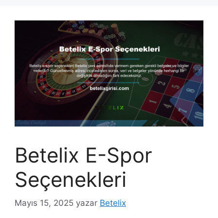
Betelix E-Spor
Seçenekleri
Mayıs 15, 2025
yazar
Betelix