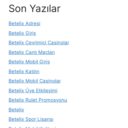
Son Yazılar
Betelix Adresi
Betelix Giriş
Betelix Çevrimiçi Casinolar
Betelix Canlı Maçları
Betelix Mobil Giriş
Betelix Katılın
Betelix Mobil Casinolar
Betelix Üye Etkileşimi
Betelix Rulet Promosyonu
Betelix
Betelix Spor Lisansı