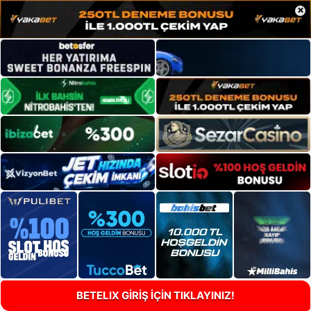
×
BETELIX GİRİŞ İÇİN TIKLAYINIZ!