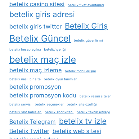
betelix casino sitesi
betelix fiyat avantajları
betelix giris adresi
Betelix Giriş
betelix giris twitter
Betelix Güncel
betelix güvenlir mi
betelix hesap açılışı
betelix i̇çeriği
betelix maç izle
betelix maç izleme
betelix mobil erişim
betelix nasil bir site
betelix oyun tanımları
betelix promosyon
betelix promosyon kodu
betelix resmi siteler
betelix servisi
betelix seçenekler
betelix site özelliği
betelix slot bahisleri
betelix spor kitabı
betelix teknik altyapı
betelix tv izle
Betelix Telegram
Betelix Twitter
betelix web sitesi