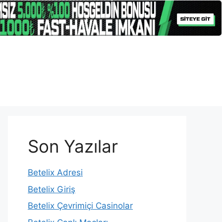
Son Yazılar
Betelix Adresi
Betelix Giriş
Betelix Çevrimiçi Casinolar