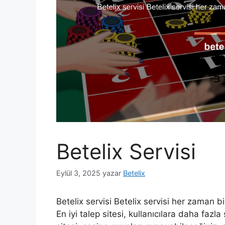
Betelix Servisi
Eylül 3, 2025
yazar
Betelix
Betelix servisi Betelix servisi her zaman bir
En iyi talep sitesi, kullanıcılara daha fazl