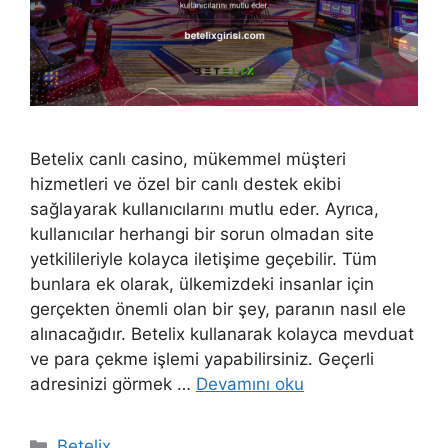
Betelix canlı casino, mükemmel müşteri
hizmetleri ve özel bir canlı destek ekibi
sağlayarak kullanıcılarını mutlu eder. Ayrıca,
kullanıcılar herhangi bir sorun olmadan site
yetkilileriyle kolayca iletişime geçebilir. Tüm
bunlara ek olarak, ülkemizdeki insanlar için
gerçekten önemli olan bir şey, paranın nasıl ele
alınacağıdır. Betelix kullanarak kolayca mevduat
ve para çekme işlemi yapabilirsiniz. Geçerli
adresinizi görmek …
Devamını oku
Kategoriler
Betelix