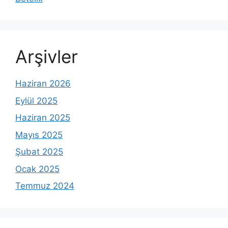
Arşivler
Haziran 2026
Eylül 2025
Haziran 2025
Mayıs 2025
Şubat 2025
Ocak 2025
Temmuz 2024