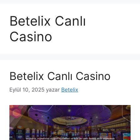
Betelix Canlı
Casino
Betelix Canlı Casino
Eylül 10, 2025
yazar
Betelix