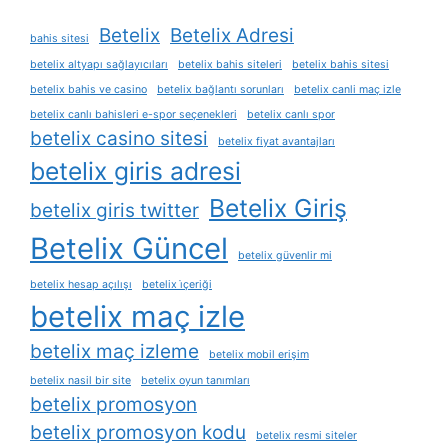
Betelix
Betelix Adresi
bahis sitesi
betelix altyapı sağlayıcıları
betelix bahis siteleri
betelix bahis sitesi
betelix bahis ve casino
betelix bağlantı sorunları
betelix canli maç izle
betelix canlı bahisleri e-spor seçenekleri
betelix canlı spor
betelix casino sitesi
betelix fiyat avantajları
betelix giris adresi
Betelix Giriş
betelix giris twitter
Betelix Güncel
betelix güvenlir mi
betelix hesap açılışı
betelix i̇çeriği
betelix maç izle
betelix maç izleme
betelix mobil erişim
betelix nasil bir site
betelix oyun tanımları
betelix promosyon
betelix promosyon kodu
betelix resmi siteler