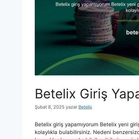
Betelix Giriş Ya
Şubat 8, 2025
yazar
Betelix
Betelix giriş yapamıyorum Betelix yeni gir
kolaylıkla bulabilirsiniz. Nedeni benzersiz