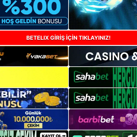
BETELIX GİRİŞ İÇİN TIKLAYINIZ!