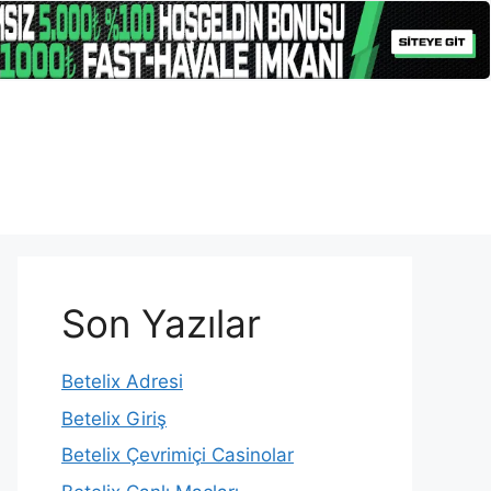
Son Yazılar
Betelix Adresi
Betelix Giriş
Betelix Çevrimiçi Casinolar