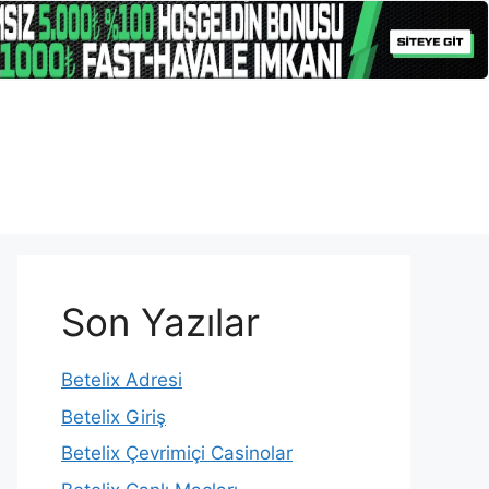
Son Yazılar
Betelix Adresi
Betelix Giriş
Betelix Çevrimiçi Casinolar