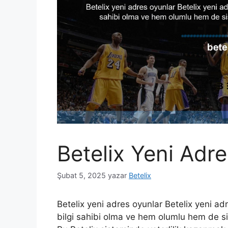
Betelix Yeni Adr
Şubat 5, 2025
yazar
Betelix
Betelix yeni adres oyunlar Betelix yeni a
bilgi sahibi olma ve hem olumlu hem de si