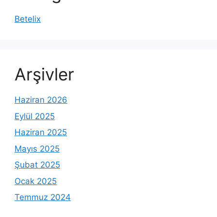
Betelix
Arşivler
Haziran 2026
Eylül 2025
Haziran 2025
Mayıs 2025
Şubat 2025
Ocak 2025
Temmuz 2024