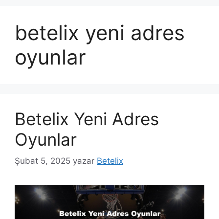
betelix yeni adres
oyunlar
Betelix Yeni Adres
Oyunlar
Şubat 5, 2025
yazar
Betelix