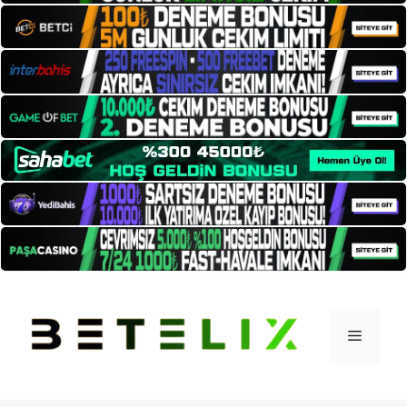
İçeriğe
atla
Menü